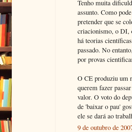
Tenho muita dificul
assunto. Como pode 
pretender que se co
criacionismo, o DI,
há teorias científic
passado. No entanto,
por provas cientific
O CE produziu um r
querem fazer passar a
valor. O voto do d
de 'baixar o pau' go
ele se dará ao traba
9 de outubro de 200