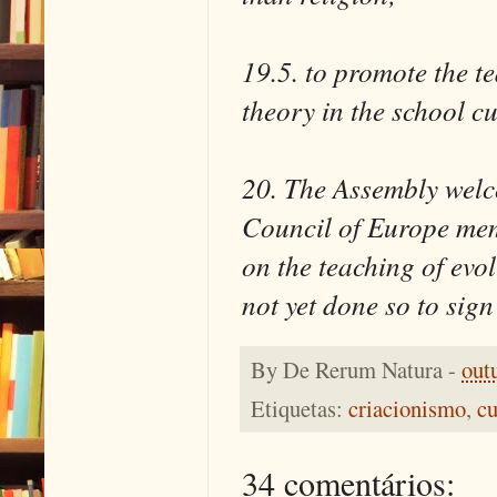
19.5. to promote the t
theory in the school c
20. The Assembly welco
Council of Europe mem
on the teaching of evo
not yet done so to sign
By
De Rerum Natura
-
out
Etiquetas:
criacionismo
,
cu
34 comentários: