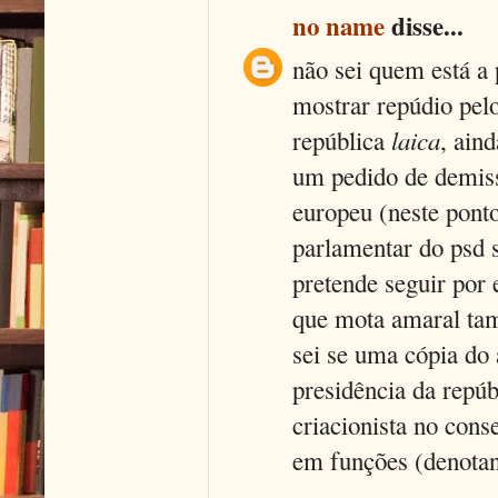
no name
disse...
não sei quem está a
mostrar repúdio pel
laica
república
, ain
um pedido de demiss
europeu (neste pont
parlamentar do psd 
pretende seguir por e
que mota amaral ta
sei se uma cópia do
presidência da repúb
criacionista no cons
em funções (denotand