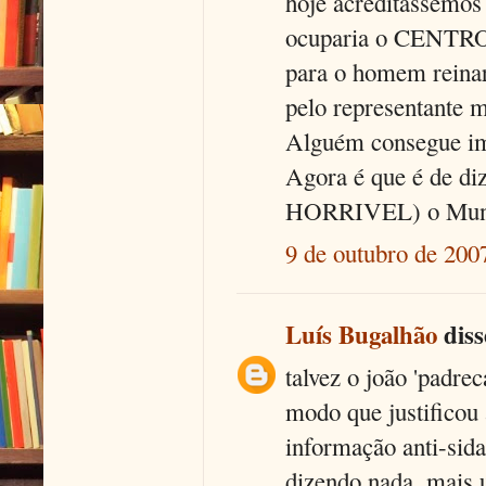
hoje acreditássemos 
ocuparia o CENTRO d
para o homem reinar
pelo representante 
Alguém consegue i
Agora é que é de di
HORRIVEL) o Mundo
9 de outubro de 200
Luís Bugalhão
disse
talvez o joão 'padre
modo que justificou 
informação anti-sida
dizendo nada. mais 