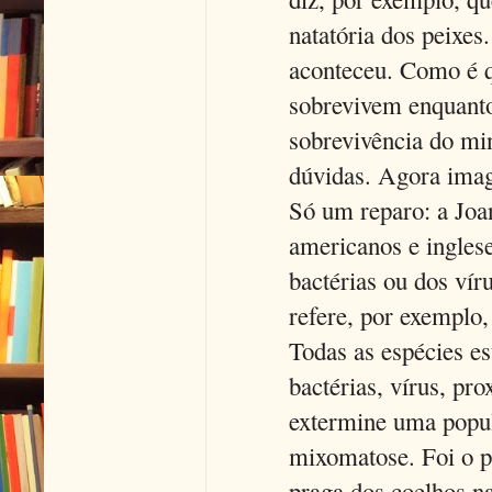
natatória dos peixes
aconteceu. Como é q
sobrevivem enquanto
sobrevivência do min
dúvidas. Agora imagi
Só um reparo: a Joan
americanos e inglese
bactérias ou dos vír
refere, por exemplo,
Todas as espécies es
bactérias, vírus, pr
extermine uma popul
mixomatose. Foi o pr
praga dos coelhos na