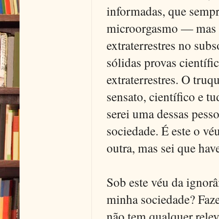
informadas, que sempr
microorgasmo — mas 
extraterrestres no sub
sólidas provas científ
extraterrestres. O truq
sensato, científico e 
serei uma dessas pess
sociedade. É este o vé
outra, mas sei que have
Sob este véu da ignorâ
minha sociedade? Faze
não tem qualquer relev