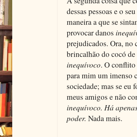
A segunda coisa que c
dessas pessoas e o seu 
maneira a que se sint
provocar danos
inequí
prejudicados. Ora, no c
brincalhão do cocó de 
inequívoco
. O conflit
para mim um imenso c
sociedade; mas se eu 
meus amigos e não con
inequívoco. Há apenas 
poder.
Nada mais.