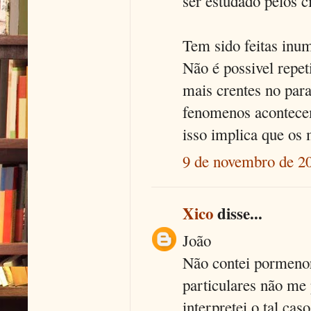
ser estudado pelos c
Tem sido feitas inum
Não é possivel repet
mais crentes no par
fenomenos acontecem
isso implica que os
9 de novembro de 20
Xico
disse...
João
Não contei pormenore
particulares não me
interpretei o tal c