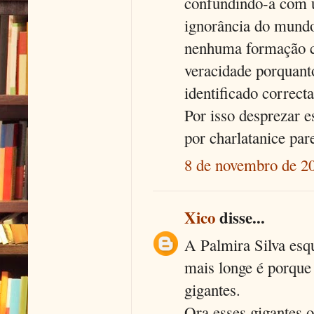
confundindo-a com u
ignorância do mundo
nenhuma formação cu
veracidade porquanto
identificado correct
Por isso desprezar 
por charlatanice par
8 de novembro de 20
Xico
disse...
A Palmira Silva esq
mais longe é porque
gigantes.
Ora esses gigantes 