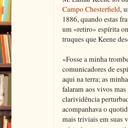
Campo Chesterfield
, 
1886, quando estas fr
um «retiro» espírita o
truques que Keene desc
«Fosse a minha trombet
comunicadores de espír
aqui na terra; as minh
falaram aos vivos mas
clarividência perturba
acompanhava o quotidia
mais triviais em suas 