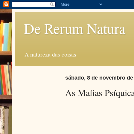
De Rerum Natura
A natureza das coisas
sábado, 8 de novembro de
As Mafias Psíquic