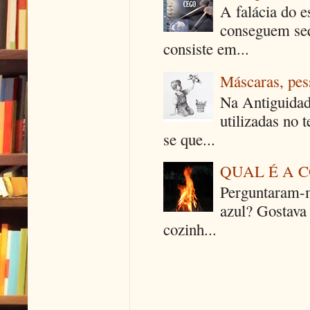
A falácia do e
conseguem seq
consiste em...
Máscaras, pes
Na Antiguidad
utilizadas no 
se que...
QUAL É A 
Perguntaram-m
azul? Gostava
cozinh...