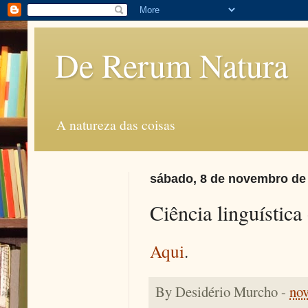
De Rerum Natura
A natureza das coisas
sábado, 8 de novembro de
Ciência linguística
Aqui
.
By
Desidério Murcho
-
no