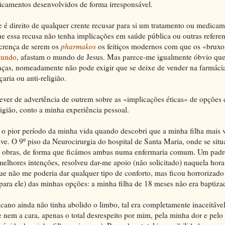
dicamentos desenvolvidos de forma irresponsável.
 é direito de qualquer crente recusar para si um tratamento ou medica
e essa recusa não tenha implicações em saúde pública ou outras referent
 crença de serem os
pharmakos
os feitiços modernos com que os «bruxos
mundo
, afastam o mundo de Jesus. Mas parece-me igualmente óbvio qu
enças, nomeadamente não pode exigir que se deixe de vender na farmác
aria ou anti-religião.
dever de advertência de outrem sobre as «implicações éticas» de opções
igião, conto a minha experiência pessoal.
 o pior período da minha vida quando descobri que a minha filha mais 
e. O 9º piso da Neurocirurgia do hospital de Santa Maria, onde se sit
 em obras, de forma que ficámos ambas numa enfermaria comum. Um padre
elhores intenções, resolveu dar-me apoio (não solicitado) naquela hora t
e não me poderia dar qualquer tipo de conforto, mas ficou horrorizad
(para ele) das minhas opções: a minha filha de 18 meses não era baptiza
cano ainda não tinha abolido o limbo, tal era completamente inaceitáve
nem a cara, apenas o total desrespeito por mim, pela minha dor e pelo