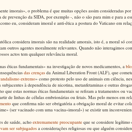
ente imorais», o problema é que muitas opções assim consideradas por
a de prevenção da SIDA, por exemplo -, não o são para mim e para a e
l como eu, consideram imoral e anti-ética a postura do Vaticano em rela
atólica considera imorais são na realidade amorais, isto é, a moral só 
tam outros agentes moralmente relevantes. Quando não interagimos c
ssos actos tem qualquer relevância moral.
as éticas fundamentais» na investigação de novos medicamentos, a
blo
onsequências
das crenças
da Animal Liberation Front (ALF), que comet
 vandalismo extremo
» como protesto pelo uso de animais em ciência, nes
 subjacentes à dependência de nicotina, metanfetaminas e outras droga
o que estas normas éticas fundamentais se refiram a tratamentos ou va
artir de linhas de células embrionárias ou fetais. Mas pelo menos em rel
umento
que confirma não ser obrigatória a obrigação moral de evitar co
ime» (ser vacinado com uma vacina«imoral») se existir um inconvenient
ões de saúde, acho
extremamente preocupante
que se considere legítimo
vam ser subjugados
a considerações religiosas ou que alguém consider