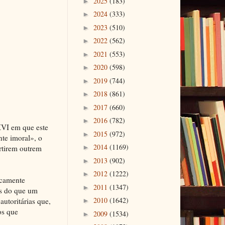
2025
(183)
►
2024
(333)
►
2023
(510)
►
2022
(562)
►
2021
(553)
►
2020
(598)
►
2019
(744)
►
2018
(861)
►
2017
(660)
►
2016
(782)
►
VI em que este
2015
(972)
►
te imoral», o
2014
(1169)
rtirem outrem
►
2013
(902)
►
2012
(1222)
►
icamente
2011
(1347)
►
is do que um
2010
(1642)
autoritárias que,
►
os que
2009
(1534)
►