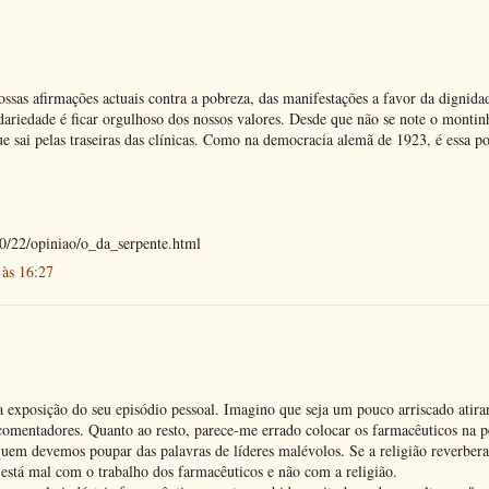
ossas afirmações actuais contra a pobreza, das manifestações a favor da dignid
idariedade é ficar orgulhoso dos nossos valores. Desde que não se note o montin
e sai pelas traseiras das clínicas. Como na democracia alemã de 1923, é essa p
10/22/opiniao/o_da_serpente.html
às 16:27
a exposição do seu episódio pessoal. Imagino que seja um pouco arriscado atirar
 comentadores. Quanto ao resto, parece-me errado colocar os farmacêuticos na p
quem devemos poupar das palavras de líderes malévolos. Se a religião reverbera
 está mal com o trabalho dos farmacêuticos e não com a religião.