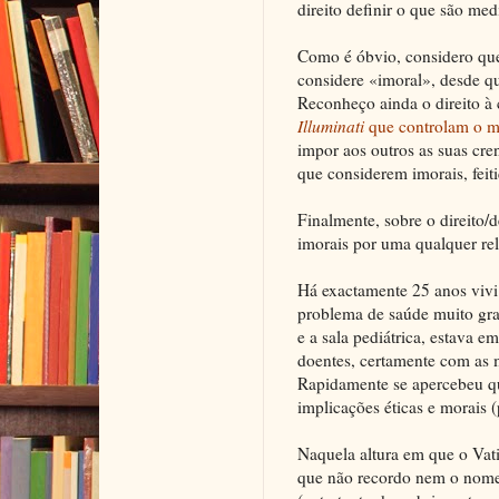
direito definir o que são me
Como é óbvio, considero que
considere «imoral», desde qu
Reconheço ainda o direito à
Illuminati
que controlam o 
impor aos outros as suas cr
que considerem imorais, feitiç
Finalmente, sobre o direito/
imorais por uma qualquer rel
Há exactamente 25 anos vivi
problema de saúde muito grav
e a sala pediátrica, estava
doentes, certamente com as m
Rapidamente se apercebeu qu
implicações éticas e morais 
Naquela altura em que o Vati
que não recordo nem o nome 