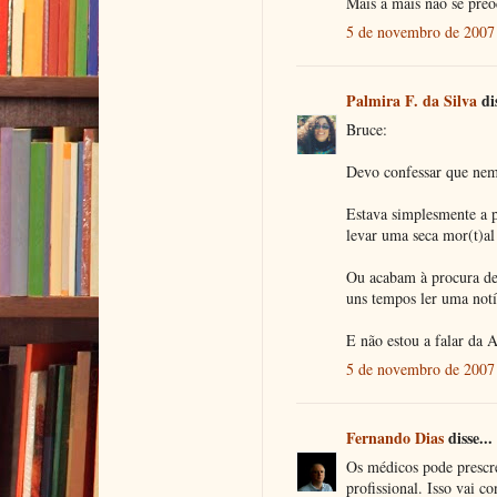
Mais a mais não se preo
5 de novembro de 2007 
Palmira F. da Silva
dis
Bruce:
Devo confessar que nem 
Estava simplesmente a 
levar uma seca mor(t)al
Ou acabam à procura de
uns tempos ler uma notí
E não estou a falar da A
5 de novembro de 2007 
Fernando Dias
disse...
Os médicos pode prescr
profissional. Isso vai c