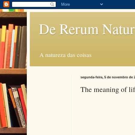
De Rerum Natur
A natureza das coisas
segunda-feira, 5 de novembro de 
The meaning of life