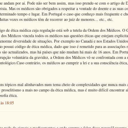
ue andam por aí. Pode não ser bem assim, mas isso prende-se com o artigo de D
isia. Mas os médicos são obrigados a respeitar a vontade do doente e as suas c
erminado tempo e lugar. Em Portugal o caso que conheço mais frequente e cho
uitas vezes os médicos têm de recorrer ao juíz de menores… etc., etc.
go de ética médica cuja regulação está sob a tutela da Ordem dos Médicos. O 
os Médicos vincula todos os médicos nas questões éticas que estejam explicit
a enorme diversidade de situações. Por exemplo no Canadá e nos Estados Unido
o possui código de ética médica, dado que isso é remetido para as associações 
os são actualizados, mas há países que não mudam há mais de 16 anos. Em Portu
errupção voluntária da gravidez, a Ordem dos Médicos vê-se confrontada com a 
ntológico.Caso contrário, os médicos ao cumprir a lei e a sua consciência ética
 uns tópicos mal alinhavados num tema cheio de complexidades que nunca mais
é proselitismo a mais no campo da ética médica, mas é muito difícil encontrar a
sofia ética.
às 18:05
e nada de ciencia e medicamentos e anda sempre a falar disso porquê? resuma-s