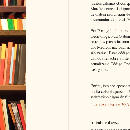
muitos dilemas éticos q
Murcho acerca da hipocr
de ordem moral num det
testemunhas de jeová. M
Em Portugal há um códi
Deontológico da Ordem d
resto dos países há um
dos Médicos nacional nã
são várias. Estes códig
da nova lei sobre a int
actualizar o Código Deo
castigados.
Enfim, isto são apenas
muita coisa dispersa, at
satisfatório digno de filo
5 de novembro de 2007 
Anónimo disse...
A padralhada não perceb