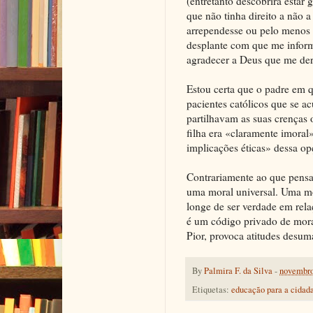
(entretanto descobrira estar
que não tinha direito a não 
arrependesse ou pelo menos n
desplante com que me inform
agradecer a Deus que me de
Estou certa que o padre em q
pacientes católicos que se 
partilhavam as suas crenças
filha era «claramente imoral
implicações éticas» dessa op
Contrariamente ao que pensa
uma moral universal. Uma mor
longe de ser verdade em rela
é um código privado de mora
Pior, provoca atitudes desum
By
Palmira F. da Silva
-
novembro
Etiquetas:
educação para a cidad