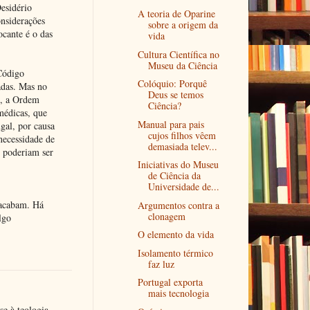
esidério
A teoria de Oparine
onsiderações
sobre a origem da
cante é o das
vida
Cultura Científica no
Museu da Ciência
Código
Colóquio: Porquê
adas. Mas no
Deus se temos
s, a Ordem
Ciência?
médicas, que
Manual para pais
gal, por causa
cujos filhos vêem
necessidade de
demasiada telev...
, poderiam ser
Iniciativas do Museu
de Ciência da
Universidade de...
 acabam. Há
Argumentos contra a
clonagem
lgo
O elemento da vida
Isolamento térmico
faz luz
Portugal exporta
mais tecnologia
e à teologia