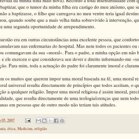
 grávida da minha filha mais nova). Recordo a total insensibilidade com
a baptizar, que o tumor da minha filha era castigo do meu ateísmo, que 
ão a baptizasse, o filho que carregava no meu ventre teria igual desti
ou, quando soube que a mais velha tinha sobrevivido à intervenção, qu
ra uma segunda oportunidade de arrependimento.
uestão era em outras circunstâncias uma excelente pessoa, que confort
acumulavam nas enfermarias do hospital. Mas nem todos os pacientes o
 ou comungavam da sua «moral». Para o padre, a minha opção em não b
» e ele exerceu o que considerava seu dever e direito informando-me «so
ção. Para mim, toda a actuação do padre foi claramente imoral e clara
m os muitos que querem impor uma moral baseada na fé, uma moral rel
al universal resulta directamente de princípios que todos aceitam, o q
ção a qualquer religião. Impor uma moral religiosa é assim imoral, pre
lidade, que resulta directamente de uma teologia/crenças que nem todo
anas em pessoas que de outro modo não teriam tais atitudes.
 05, 2007
ania
,
ética
,
Medicina
,
religião