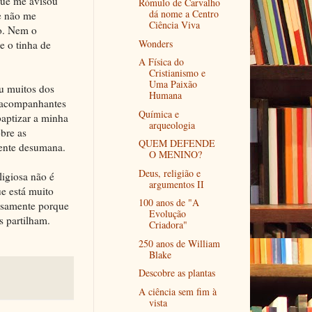
 que me avisou
Rómulo de Carvalho
dá nome a Centro
se não me
Ciência Viva
no. Nem o
Wonders
e o tinha de
A Física do
Cristianismo e
Uma Paixão
ou muitos dos
Humana
u acompanhantes
Química e
aptizar a minha
arqueologia
bre as
QUEM DEFENDE
mente desumana.
O MENINO?
Deus, religião e
igiosa não é
argumentos II
ue está muito
100 anos de "A
cisamente porque
Evolução
s partilham.
Criadora"
250 anos de William
Blake
Descobre as plantas
A ciência sem fim à
vista