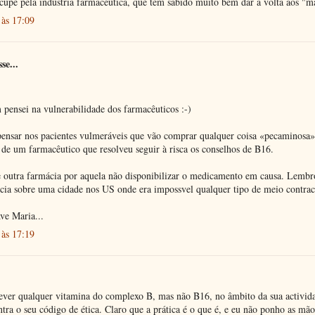
cupe pela indústria farmacêutica, que tem sabido muito bem dar a volta aos "
às 17:09
se...
pensei na vulnerabilidade dos farmacêuticos :-)
pensar nos pacientes vulmeráveis que vão comprar qualquer coisa «pecaminosa
 de um farmacêutico que resolveu seguir à risca os conselhos de B16.
 outra farmácia por aquela não disponibilizar o medicamento em causa. Lemb
cia sobre uma cidade nos US onde era impossvel qualquer tipo de meio contrac
ve Maria...
às 17:19
ever qualquer vitamina do complexo B, mas não B16, no âmbito da sua activid
ontra o seu código de ética. Claro que a prática é o que é, e eu não ponho as mã