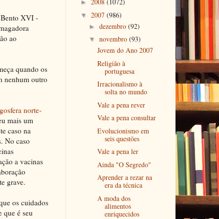
2008
(1072)
►
2007
(986)
▼
 Bento XVI -
dezembro
(92)
►
smagadora
ção ao
novembro
(93)
▼
Jovem do Ano 2007
Religião à
começa quando os
portuguesa
om nenhum outro
Irracionalismo à
solta no mundo
Vale a pena rever
gosfera norte-
Vale a pena consultar
eu mais um
te caso na
Evolucionismo em
seis questões
s. No caso
cinas
Vale a pena ler
ação a vacinas
Ainda "O Segredo"
laboração
Aprender a rezar na
e grave.
era da técnica
A moda dos
 que os cuidados
alimentos
e que é seu
enriquecidos