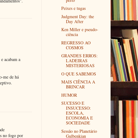
perto
mandamentos".
Peixes e tugas
Judgment Day: the
Day After
Ken Miller e pseudo-
ciência
REGRESSO AO
COSMOS
GRANDES ERROS:
» e acabam a
LADEIRAS
MISTERIOSAS
O QUE SABEMOS
ro-me de há
MAIS CIÊNCIA A
eptivo.
BRINCAR
HUMOR
SUCESSO E
INSUCESSO:
ESCOLA,
ECONOMIA E
SOCIEDADE
ade
Sessão no Planetário
os no fogo por
Gulbenkian