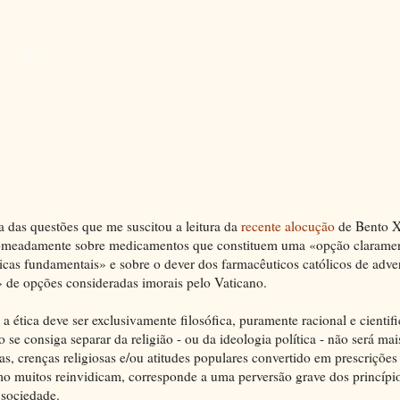
a das questões que me suscitou a leitura da
recente alocução
de Bento X
 nomeadamente sobre medicamentos que constituem uma «opção claramen
icas fundamentais» e sobre o dever dos farmacêuticos católicos de adve
» de opções consideradas imorais pelo Vaticano.
a ética deve ser exclusivamente filosófica, puramente racional e cientif
 se consiga separar da religião - ou da ideologia política - não será ma
, crenças religiosas e/ou atitudes populares convertido em prescrições 
mo muitos reinvidicam, corresponde a uma perversão grave dos princípi
sociedade.