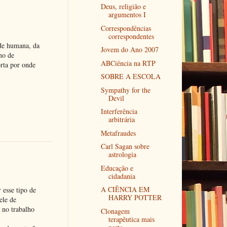
Deus, religião e
argumentos I
Correspondências
correspondentes
ade humana, da
Jovem do Ano 2007
ho de
ABCiência na RTP
orta por onde
SOBRE A ESCOLA
Sympathy for the
Devil
Interferência
arbitrária
Metafraudes
Carl Sagan sobre
astrologia
Educação e
cidadania
A CIÊNCIA EM
 esse tipo de
HARRY POTTER
ele de
 no trabalho
Clonagem
terapêutica mais