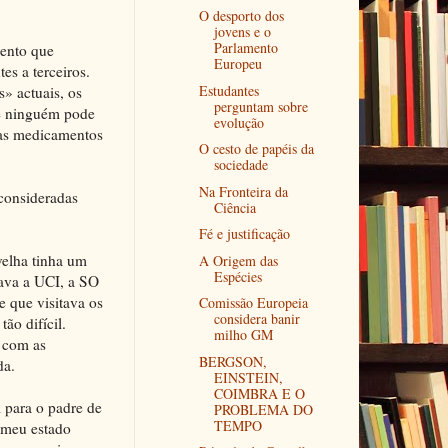
O desporto dos
jovens e o
Parlamento
mento que
Europeu
es a terceiros.
Estudantes
» actuais, os
perguntam sobre
e ninguém pode
evolução
ias medicamentos
O cesto de papéis da
sociedade
Na Fronteira da
 consideradas
Ciência
Fé e justificação
velha tinha um
A Origem das
Espécies
uava a UCI, a SO
 que visitava os
Comissão Europeia
considera banir
ão difícil.
milho GM
o com as
BERGSON,
da.
EINSTEIN,
COIMBRA E O
l para o padre de
PROBLEMA DO
TEMPO
 meu estado