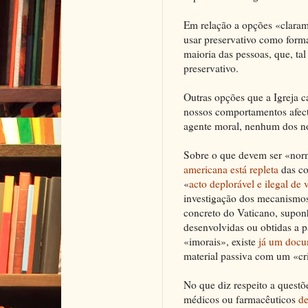
Em relação a opções «claram
usar preservativo como form
maioria das pessoas, que, ta
preservativo.
Outras opções que a Igreja c
nossos comportamentos afec
agente moral, nenhum dos no
Sobre o que devem ser «norm
americana está repleta
das c
«
acto deplorável e ilegal de
investigação dos mecanismos
concreto do Vaticano, suponh
desenvolvidas ou obtidas a p
«imorais», existe
já um doc
material passiva com um «cr
No que diz respeito a quest
médicos ou farmacêuticos
de