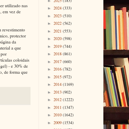
2025
(183)
►
er utilizado nas
2024
(333)
►
e, em vez de
2023
(510)
►
2022
(562)
►
m revestimento
2021
(553)
►
ico, protector
2020
(598)
►
página da
2019
(744)
►
erial a que
 por
2018
(861)
►
tículas coloidais
2017
(660)
►
(gel) - e 30% de
2016
(782)
►
po, de forma que
2015
(972)
►
2014
(1169)
►
2013
(902)
►
2012
(1222)
►
2011
(1347)
►
2010
(1642)
►
2009
(1534)
►