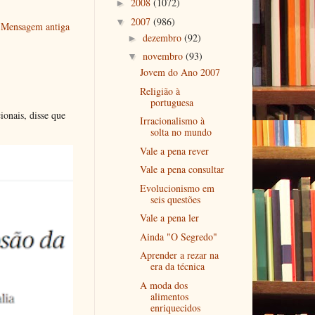
2008
(1072)
►
2007
(986)
▼
Mensagem antiga
dezembro
(92)
►
novembro
(93)
▼
Jovem do Ano 2007
Religião à
portuguesa
ionais, disse que
Irracionalismo à
solta no mundo
Vale a pena rever
Vale a pena consultar
Evolucionismo em
seis questões
Vale a pena ler
Ainda "O Segredo"
Aprender a rezar na
era da técnica
A moda dos
alimentos
enriquecidos