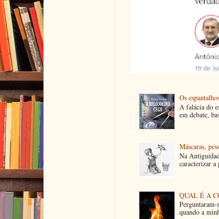
Os espantalhos
A falácia do 
em debate, ba
Máscaras, pes
Na Antiguidad
caracterizar a
QUAL É A C
Perguntaram-m
quando a minh