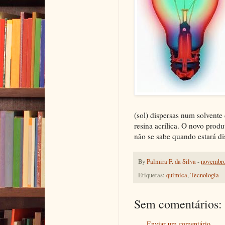
(sol) dispersas num solvente
resina acrílica. O novo prod
não se sabe quando estará di
By
Palmira F. da Silva
-
novembro
Etiquetas:
química
,
Tecnologia
Sem comentários:
Enviar um comentário