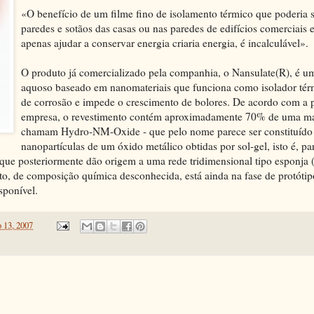
«O benefício de um filme fino de isolamento térmico que poderia s
paredes e sotãos das casas ou nas paredes de edifícios comerciais 
apenas ajudar a conservar energia criaria energia, é incalculável».
O produto já comercializado pela companhia, o Nansulate(R), é u
aquoso baseado em nanomateriais que funciona como isolador térm
de corrosão e impede o crescimento de bolores. De acordo com a 
empresa, o revestimento contém aproximadamente 70% de uma mat
chamam Hydro-NM-Oxide - que pelo nome parece ser constituído
nanopartículas de um óxido metálico obtidas por sol-gel, isto é, par
 que posteriormente dão origem a uma rede tridimensional tipo esponja 
uto, de composição química desconhecida, está ainda na fase de protóti
sponível.
 13, 2007