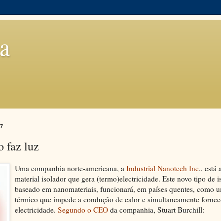
a
07
 faz luz
Uma companhia norte-americana, a
Industrial Nanotech Inc
., está
material isolador que gera (termo)electricidade. Este novo tipo de 
baseado em nanomateriais, funcionará, em países quentes, como u
térmico que impede a condução de calor e simultaneamente forne
electricidade.
Segundo o CEO
da companhia, Stuart Burchill: