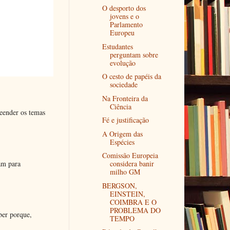
O desporto dos
jovens e o
Parlamento
Europeu
Estudantes
perguntam sobre
evolução
O cesto de papéis da
sociedade
Na Fronteira da
Ciência
eender os temas
Fé e justificação
A Origem das
Espécies
Comissão Europeia
am para
considera banir
milho GM
BERGSON,
EINSTEIN,
COIMBRA E O
PROBLEMA DO
ber porque,
TEMPO