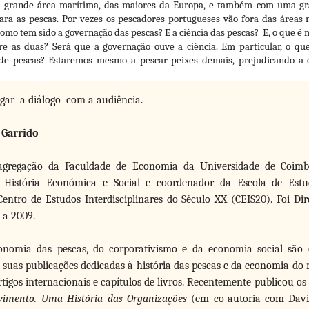
 grande área marítima, das maiores da Europa, e também com uma gr
ra as pescas. Por vezes os pescadores portugueses vão fora das áreas 
Como tem sido a governação das pescas? E a ciência das pescas? E, o que é 
re as duas? Será que a governação ouve a ciência. Em particular, o qu
 de pescas? Estaremos mesmo a pescar peixes demais, prejudicando a 
ugar a diálogo com a audiência.
 Garrido
 agregação da Faculdade de Economia da Universidade de Coim
 História Económica e Social e coordenador da Escola de Estu
Centro de Estudos Interdisciplinares do Século XX (CEIS20). Foi D
 a 2009.
onomia das pescas, do corporativismo e da economia social são 
As suas publicações dedicadas à história das pescas e da economia d
tigos internacionais e capítulos de livros. Recentemente publicou os 
imento. Uma História das Organizações
(em co-autoria com David