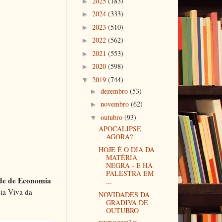
2025
(183)
►
2024
(333)
►
2023
(510)
►
2022
(562)
►
2021
(553)
►
2020
(598)
►
2019
(744)
▼
dezembro
(53)
►
novembro
(62)
►
outubro
(93)
▼
APOCALIPSE
AGORA?
HOJE É O DIA DA
MATÉRIA
NEGRA - E HÁ
PALESTRA EM
ade de Economia
...
ia Viva da
NOVIDADES DA
GRADIVA DE
OUTUBRO