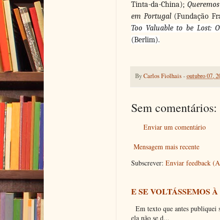
Tinta-da-China);
Queremos 
em Portugal
(Fundação Fra
Too Valuable to be Lost: O
(Berlim).
By
Carlos Fiolhais
-
outubro 07, 2
Sem comentários:
Enviar um comentário
Mensagem mais recente
Subscrever:
Enviar feedback (
E SE VOLTÁSSEMOS À
Em texto que antes publiquei so
ela não se d...