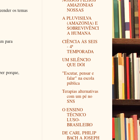
AMAZÓNIAS
NOSSAS
eender os temas
A PLUVISILVA
(AMAZÓNIA) E
SOBREVIVÊNCI
A HUMANA
am para
CIÊNCIA ÀS SEIS
- 4ª
TEMPORADA
UM SILÊNCIO
QUE DÓI
ber porque,
"Escutar, pensar e
falar" na escola
pública
Terapias alternativas
com um pé no
SNS
O ENSINO
TÉCNICO
LUSO-
BRASILEIRO
DE CARL PHILIP
BACH A JOSEPH