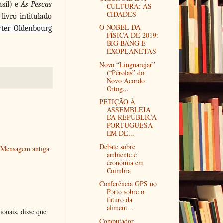
sil) e
As Pescas
CULTURA: AS
CIDADES
ivro intitulado
O NOBEL DA
yter Oldenbourg
FÍSICA DE 2019:
BIG BANG E
EXOPLANETAS
Novo “Linguarejar”
(“Pérolas” do
Novo Acordo
Ortog...
PETIÇÃO À
ASSEMBLEIA
DA REPÚBLICA
PORTUGUESA
EM DE...
Debate sobre
Mensagem antiga
ambiente e
economia em
Coimbra
Conferência GPS no
Porto sobre o
futuro da
aliment...
ionais, disse que
Computador