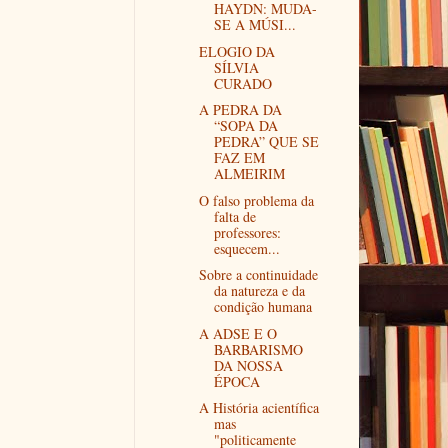
HAYDN: MUDA-
SE A MÚSI...
ELOGIO DA
SÍLVIA
CURADO
A PEDRA DA
“SOPA DA
PEDRA” QUE SE
FAZ EM
ALMEIRIM
O falso problema da
falta de
professores:
esquecem...
Sobre a continuidade
da natureza e da
condição humana
A ADSE E O
BARBARISMO
DA NOSSA
ÉPOCA
A História acientífica
mas
"politicamente