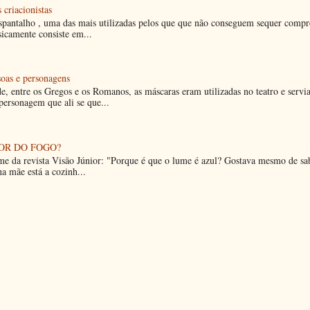
 criacionistas
espantalho , uma das mais utilizadas pelos que que não conseguem sequer compr
sicamente consiste em...
soas e personagens
e, entre os Gregos e os Romanos, as máscaras eram utilizadas no teatro e servi
 personagem que ali se que...
OR DO FOGO?
e da revista Visão Júnior: "Porque é que o lume é azul? Gostava mesmo de sa
a mãe está a cozinh...