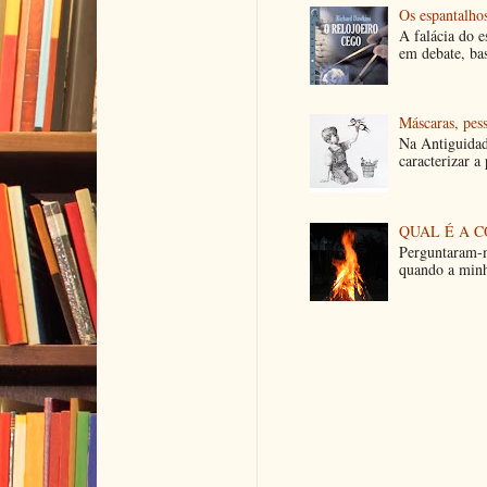
Os espantalhos
A falácia do 
em debate, ba
Máscaras, pes
Na Antiguidad
caracterizar a
QUAL É A C
Perguntaram-m
quando a minh