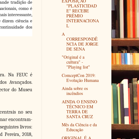
EXPOSIÇÃO
ande tradição de
"PLASTICIDAD
nacionais, como é
E" RECEBE
mais interessante,
PRÉMIO
INTERNACIONA
e dizem ciência e
L
continuidade dos
A
CORRESPONDÊ
NCIA DE JORGE
DE SENA
"Original é a
cultura" -
"Playing list"
bra. Na FEUC é
ComceptCon 2019:
Evolução Humana
dos Avançados.
Ainda sobre os
irector do Museu
incêndios
AINDA O ENSINO
TÉCNICO EM
TERRA DE
centrais no seu
SANTA CRUZ
o mar encontram-
Mês da Ciência e da
seguintes livros:
Educação
 Pereira, 2018,
ORIGINAL É A