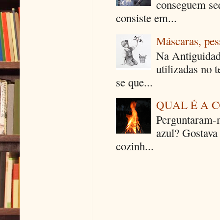
conseguem seq
consiste em...
Máscaras, pes
Na Antiguidad
utilizadas no 
se que...
QUAL É A 
Perguntaram-m
azul? Gostava
cozinh...