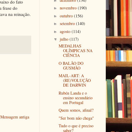
dezembro
(134)
►
baixo do fato
a frase do
novembro
(190)
►
ava na reinação.
outubro
(156)
►
setembro
(140)
►
agosto
(114)
►
julho
(117)
▼
MEDALHAS
OLÍMPICAS NA
CIÊNCIA
O BALÃO DO
GUSMÃO
MAIL-ART: A
(RE)VOLUÇÃO
DE DARWIN
Rubén Landa e o
ensino secundário
em Portugal
Quem somos, afinal?
Mensagem antiga
"Ser bom não chega"
Tudo o que é preciso
saber?