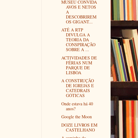
MUSEU CONVIDA
AVÓS E NETOS
A
DESCOBRIREM
OS GIGANT...
ATÉ A RTP
DIVULGA A
TEORIA DA
CONSPIRAÇÃO
SOBRE A ...
ACTIVIDADES DE
FÉRIAS NUM
PARQUE DE
LISBOA
A CONSTRUÇÃO
DE IGREJAS E
CATEDRAIS
GÓTICAS
Onde estava há 40
anos?
Google the Moon
DOZE LIVROS EM
CASTELHANO
A caminho do