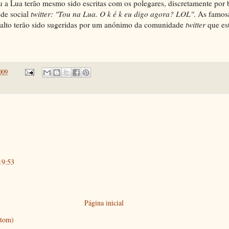
 a Lua terão mesmo sido escritas com os polegares, discretamente por 
ede social
twitter:
"Tou na Lua. O k é k eu digo agora? LOL"
. As famos
salto terão sido sugeridas por um anónimo da comunidade
twitter
que est
009
19:53
Página inicial
Atom)