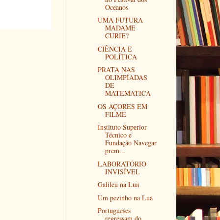
Oceanos
UMA FUTURA
MADAME
CURIE?
CIÊNCIA E
POLÍTICA
PRATA NAS
OLIMPÍADAS
DE
MATEMÁTICA
OS AÇORES EM
FILME
Instituto Superior
Técnico e
Fundação Navegar
prem...
LABORATÓRIO
INVISÍVEL
Galileu na Lua
Um pezinho na Lua
Portugueses
regressam do