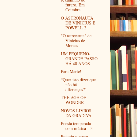
futuro. Em
Coimbra
O ASTRONAUTA
DE VINICIUS E
POWELL 2
"O astronauta" de
Vinicius de
Moraes
UM PEQUENO-
GRANDE PASSO
HÁ 40 ANOS
Para Marte!
“Quer isto dizer que
não há
diferenças?"
THE AGE OF
WONDER
NOVOS LIVROS
DA GRADIVA
Poesia temperada
com música – 3
Poderia o nosso