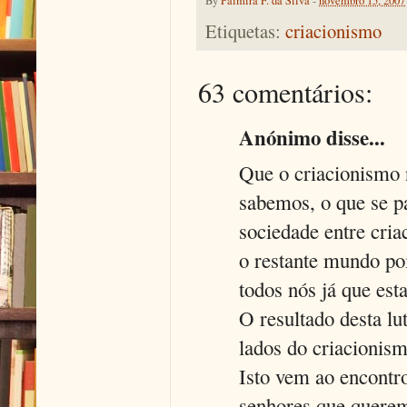
By
Palmira F. da Silva
-
novembro 15, 2007
Etiquetas:
criacionismo
63 comentários:
Anónimo disse...
Que o criacionismo 
sabemos, o que se pa
sociedade entre criac
o restante mundo poi
todos nós já que est
O resultado desta lut
lados do criacionis
Isto vem ao encontro
senhores que querem