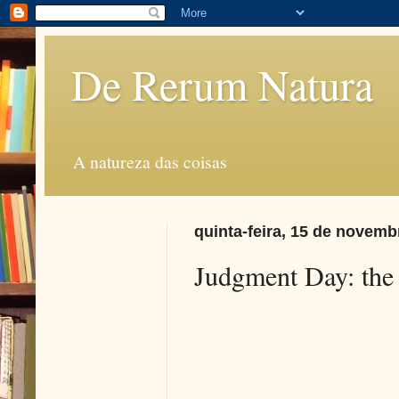
De Rerum Natura
A natureza das coisas
quinta-feira, 15 de novemb
Judgment Day: the