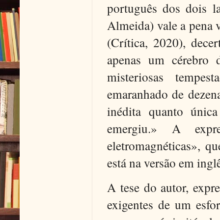
português dos dois l
Almeida) vale a pena 
(Crítica, 2020), dece
apenas um cérebro d
misteriosas tempes
emaranhado de dezena
inédita quanto únic
emergiu.» A expre
eletromagnéticas», qu
está na versão em inglê
A tese do autor, expr
exigentes de um esfo