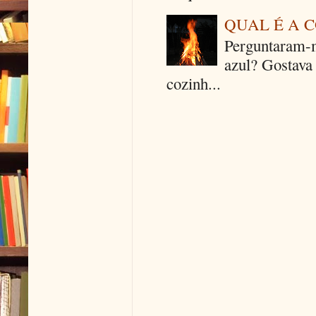
QUAL É A 
Perguntaram-m
azul? Gostava
cozinh...