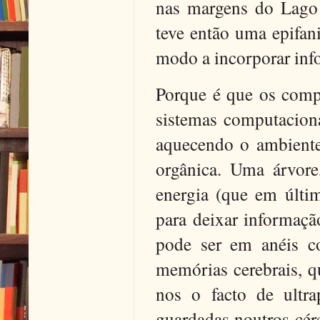
nas margens do Lago 
teve então uma epifani
modo a incorporar inf
Porque é que os comp
sistemas computaciona
aquecendo o ambiente
orgânica. Uma árvore
energia (que em últi
para deixar informaçã
pode ser em anéis c
memórias cerebrais, q
nos o facto de ultr
guardadas noutros cér