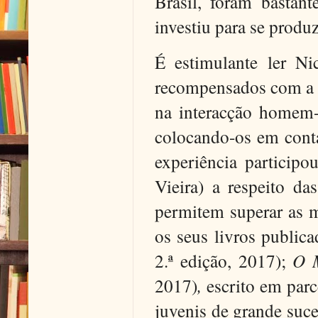
Brasil, foram bastant
investiu para se produ
É estimulante ler Ni
recompensados com a v
na interacção homem-m
colocando-os em conta
experiência participo
Vieira) a respeito d
permitem superar as m
os seus livros public
2.ª edição, 2017);
O 
2017)
,
escrito em parc
juvenis de grande suce